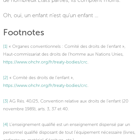
de nombreux États parties, ils comptent moins.
Oh, oui, un enfant n’est qu’un enfant …
Footnotes
[1]
« Organes conventionnels : Comité des droits de l’enfant »,
Haut-commissariat des droits de l’homme aux Nations Unies,
https://www.ohchr.org/fr/treaty-bodies/crc
.
[2]
« Comité des droits de l’enfant »,
https://www.ohchr.org/fr/treaty-bodies/crc
.
[3]
AG Rés. 40/25, Convention relative aux droits de l’enfant (20
novembre 1989), arts. 3, 37 et 40.
[4]
L’enseignement qualifié est un enseignement dispensé par un
personnel qualifié disposant de tout l’équipement nécessaire (livres,