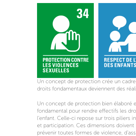
Un concept de protection crée un cadre st
droits fondamentaux deviennent des réali
Un concept de protection bien élaboré et
fondamental pour rendre effectifs les droi
l’enfant. Celle-ci repose sur trois piliers 
et participation. Ces dimensions doivent s
prévenir toutes formes de violence, d’a