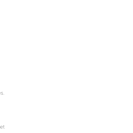
5
s.
 et