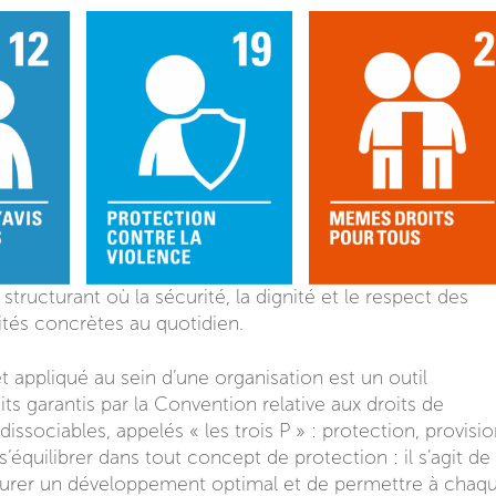
ructurant où la sécurité, la dignité et le respect des
tés concrètes au quotidien.
 appliqué au sein d’une organisation est un outil
ts garantis par la Convention relative aux droits de
indissociables, appelés « les trois P » : protection, provisi
’équilibrer dans tout concept de protection : il s’agit de
ssurer un développement optimal et de permettre à chaq