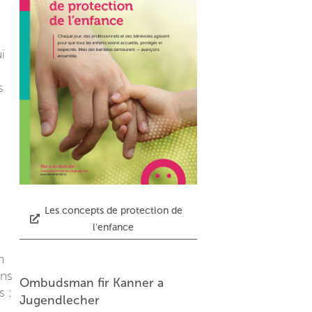
i
s
Les concepts de protection de
l'enfance
n
ons
Ombudsman fir Kanner a
s :
Jugendlecher