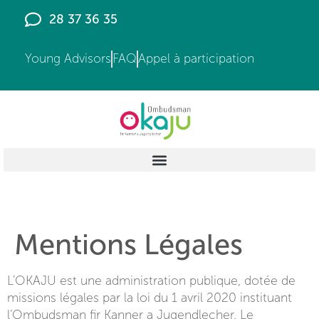
principal
28 37 36 35
Young Advisors
FAQ
Appel à participation
Mentions Légales
L’OKAJU est une administration publique, dotée de
missions légales par la loi du 1 avril 2020 instituant
l’Ombudsman fir Kanner a Jugendlecher. Le