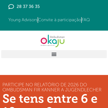
28 37 36 35
Young Advisors
Convite à participação
FAQ
PARTICIPE NO RELATÓRIO DE 2026 DO
OMBUDSMAN FIR KANNER A JUGENDLECHER
Se tens entre 6 e