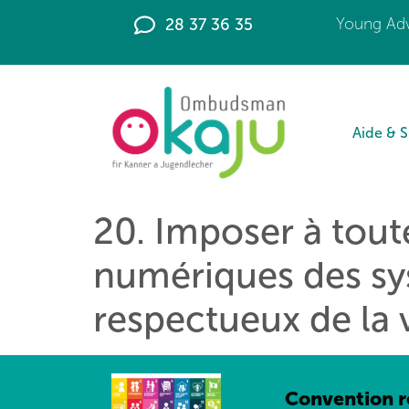
principal
28 37 36 35
Young Adv
Aide & 
20. Imposer à toute
numériques des sys
respectueux de la v
Convention re