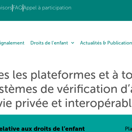
isors
FAQ
Appel à participation
Signalement
Droits de l’enfant
Actualités & Publicatio
s les plateformes et à to
tèmes de vérification d’
ie privée et interopérabl
lative aux droits de l’enfant
Pl