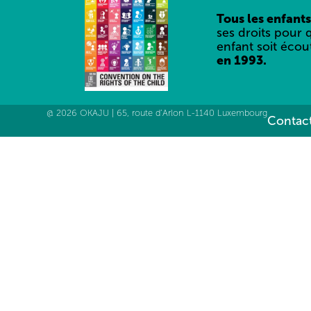
Tous les enfants
ses droits pour 
enfant soit écou
en 1993.
@ 2026 OKAJU | 65, route d’Arlon L-1140 Luxembourg
Contact