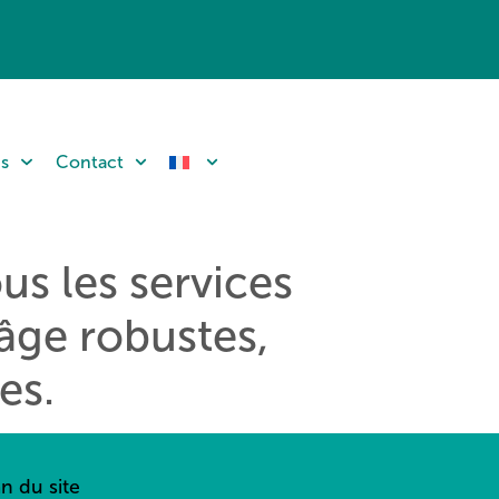
ns
Contact
us les services
âge robustes,
es.
an du site