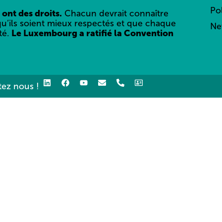
Po
 ont des droits.
Chacun devrait connaître
qu’ils soient mieux respectés et que chaque
Ne
té.
Le Luxembourg a ratifié la Convention
ez nous !