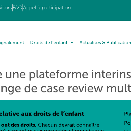
isors
FAQ
Appel à participation
Signalement
Droits de l’enfant
Actualités & Publicatio
e une plateforme interins
ange de case review multi
lative aux droits de l’enfant
Pl
Po
 ont des droits.
Chacun devrait connaître
qu’ils soient mieux respectés et que chaque