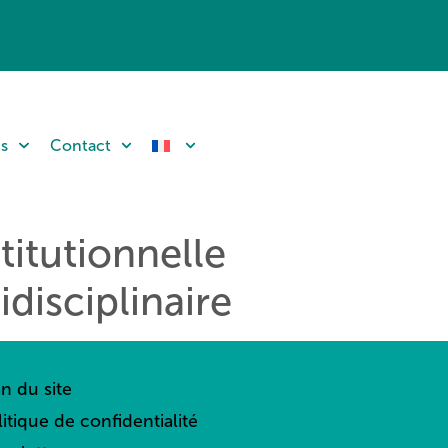
ns
Contact
titutionnelle
disciplinaire
an du site
litique de confidentialité