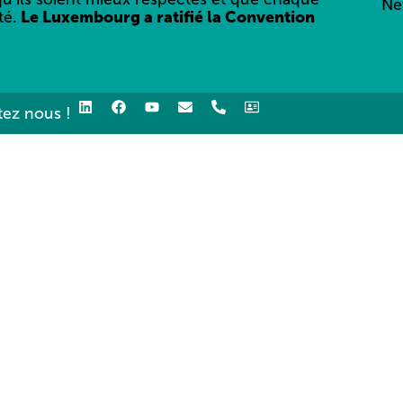
Ne
té.
Le Luxembourg a ratifié la Convention
ez nous !