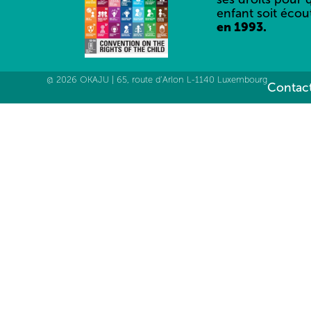
enfant soit écou
en 1993.
@ 2026 OKAJU | 65, route d’Arlon L-1140 Luxembourg
Contact