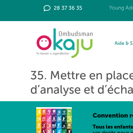
principal
28 37 36 35
Young Adv
Aide & 
35. Mettre en plac
d’analyse et d’éch
Convention re
Tous les enfants
ses droits pour 