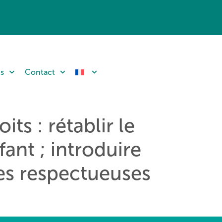
ns
Contact
ts : rétablir le
fant ; introduire
res respectueuses