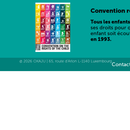
Convention re
Tous les enfants
ses droits pour 
enfant soit écou
en 1993.
@ 2026 OKAJU | 65, route d’Arlon L-1140 Luxembourg
Contact