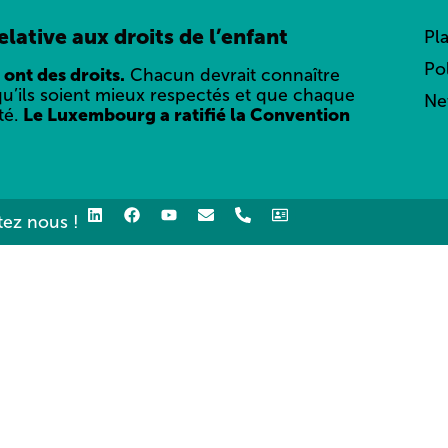
lative aux droits de l’enfant
Pl
Po
 ont des droits.
Chacun devrait connaître
qu’ils soient mieux respectés et que chaque
Ne
té.
Le Luxembourg a ratifié la Convention
ez nous !