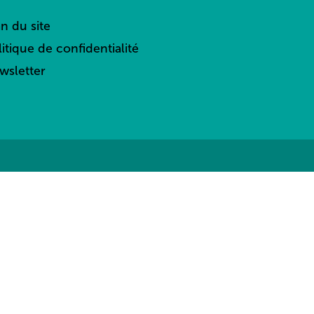
an du site
litique de confidentialité
wsletter