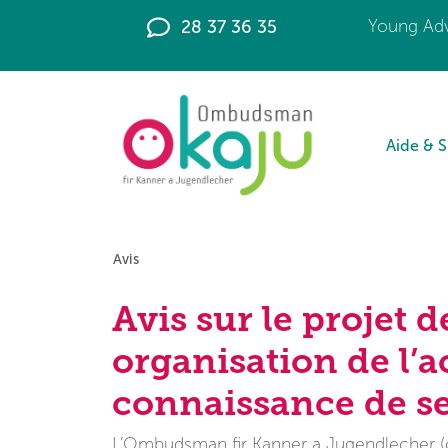
28 37 36 35
Young Adv
Aide & 
Avis
Avis sur le projet d
organisation de l’a
connaissance de se
L’Ombudsman fir Kanner a Jugendlecher (ci