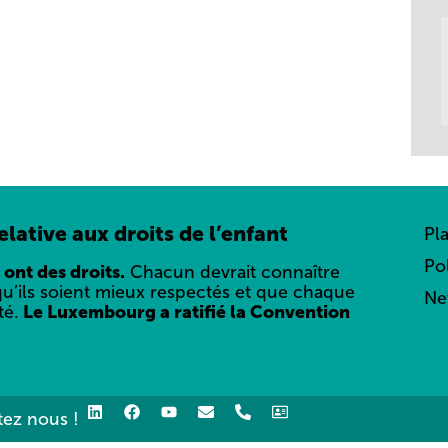
lative aux droits de l’enfant
Pl
Po
 ont des droits.
Chacun devrait connaître
qu’ils soient mieux respectés et que chaque
Ne
té.
Le Luxembourg a ratifié la Convention
ez nous !