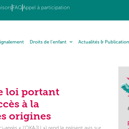
isors
FAQ
Appel à participation
Signalement
Droits de l’enfant
Actualités & Publicatio
e loi portant
ccès à la
s origines
-après « l’OKAJU ») rend le présent avis sur