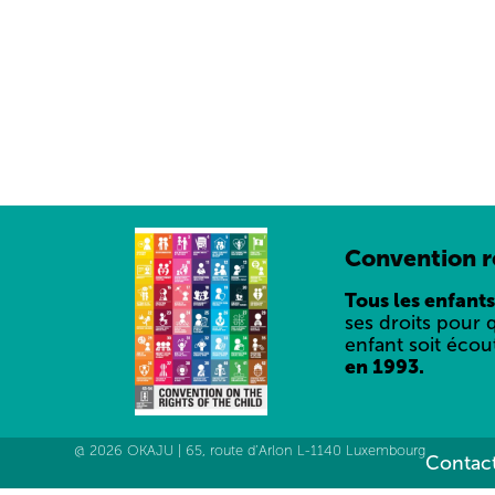
Convention re
Tous les enfants
ses droits pour 
enfant soit écou
en 1993.
@ 2026 OKAJU | 65, route d’Arlon L-1140 Luxembourg
Contact