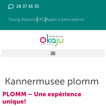
principal
28 37 36 35
Young Advisors
FAQ
Appel à participation
Kannermusee plomm
PLOMM – Une expérience
unique!