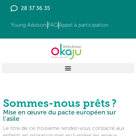
28 37 36 35
Young Advisors
FAQ
Appel à participation
Sommes-nous prêts ?
Mise en œuvre du pacte européen sur
l’asile
Le titre de ce troisième rendez-vous consacré aux
enfants en migration met en lumière les enjeux