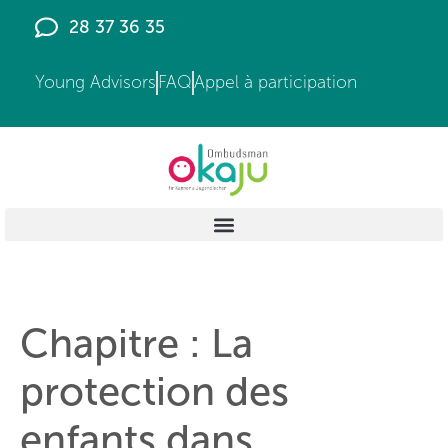
principal
28 37 36 35
Young Advisors
FAQ
Appel à participation
Chapitre :
La
protection des
enfants dans