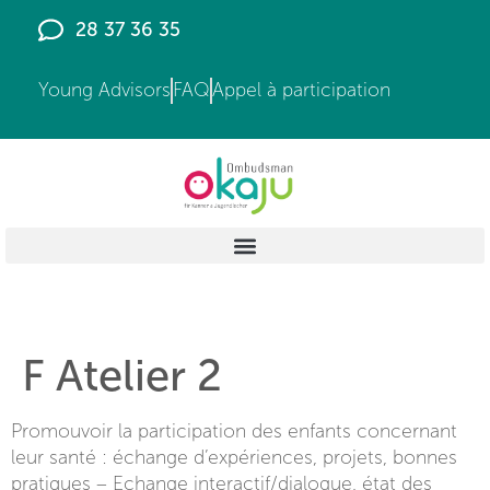
principal
28 37 36 35
Young Advisors
FAQ
Appel à participation
F Atelier 2
Promouvoir la participation des enfants concernant
leur santé : échange d’expériences, projets, bonnes
pratiques – Echange interactif/dialogue, état des