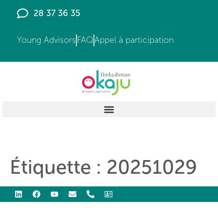
principal
28 37 36 35
Young Advisors
FAQ
Appel à participation
Étiquette :
20251029