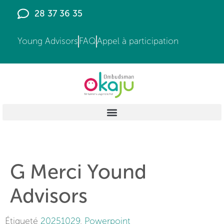
principal
28 37 36 35
Young Advisors
FAQ
Appel à participation
G Merci Yound
Advisors
Étiqueté
20251029
,
Powerpoint