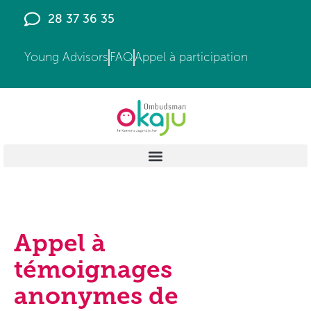
principal
28 37 36 35
Young Advisors
FAQ
Appel à participation
Appel à
témoignages
anonymes de