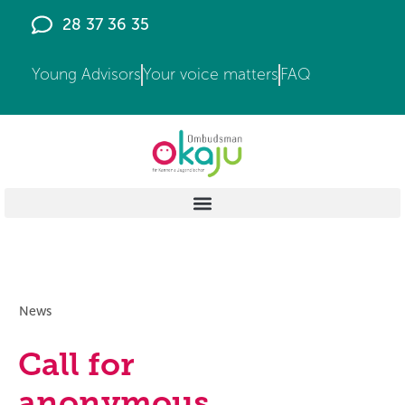
28 37 36 35
Young Advisors
Your voice matters
FAQ
News
Call for
anonymous