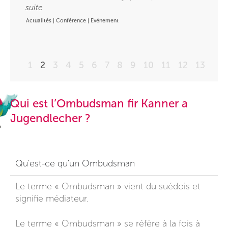
suite
Actualités
|
Conférence
|
Evénement
1
2
3
4
5
6
7
8
9
10
11
12
13
Qui est l’Ombudsman fir Kanner a
Jugendlecher ?
Qu'est-ce qu'un Ombudsman
Le terme « Ombudsman » vient du suédois et
signifie médiateur.
Le terme « Ombudsman » se réfère à la fois à